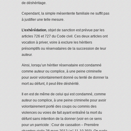
de déshéritage.
Cependant, la simple mésentente familiale ne suffit pas
à justifier une telle mesure.
L’exhérédation
, objet de sanction est prévue par les
articles 726 et 727 du Code civil. Ces deux articles ont
vocation à priver, voire à exclure les héritiers
présomptifs ou réservataires de la succession de leur
auteur.
Ainsi, lorsqu’un héritier réservataire est condamné
comme auteur ou complice, à une peine criminelle
pour avoir volontairement donné ou tenté de donner la
mort au défunt, il peut être déshérité.
Il en est de même de celui qui est condamné, comme
auteur ou complice, à une peine criminelle pour avoir
volontairement porté des coups ou commis des
violences ou voies de fait ayant entraîné la mort du
défunt sans intention de la donner (voir en ce sens
pour un parricide : Cour de cassation – Première
chambre civile 28 mars 2012 / n° 11-10.393). On parle