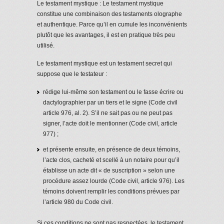
Le testament mystique : Le testament mystique
constitue une combinaison des testaments olographe
et authentique. Parce qu’il en cumule les inconvénients
plutôt que les avantages, il est en pratique très peu
utilisé.
Le testament mystique est un testament secret qui
suppose que le testateur :
rédige lui-même son testament ou le fasse écrire ou
dactylographier par un tiers et le signe (Code civil
article 976, al. 2). S’il ne sait pas ou ne peut pas
signer, l’acte doit le mentionner (Code civil, article
977) ;
et présente ensuite, en présence de deux témoins,
l’acte clos, cacheté et scellé à un notaire pour qu’il
établisse un acte dit « de suscription » selon une
procédure assez lourde (Code civil, article 976). Les
témoins doivent remplir les conditions prévues par
l’article 980 du Code civil.
Si ces conditions ne sont pas respectées, le testament