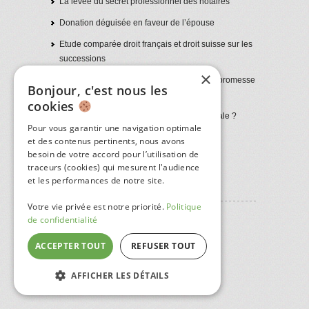
La levée du secret professionnel des notaires
Donation déguisée en faveur de l’épouse
Etude comparée droit français et droit suisse sur les
successions
×
Annulation d’une donation d’un bien avec promesse
Bonjour, c'est nous les
de vente
cookies
Comment sortir d’une indivision successorale ?
Pour vous garantir une navigation optimale
Donner dans la famille : erreurs juridiques
et des contenus pertinents, nous avons
fréquentes et litiges successoraux
besoin de votre accord pour l’utilisation de
traceurs (cookies) qui mesurent l'audience
et les performances de notre site.
Votre vie privée est notre priorité.
Politique
de confidentialité
ACCEPTER TOUT
REFUSER TOUT
AFFICHER LES DÉTAILS
STRICTEMENT NÉCESSAIRES