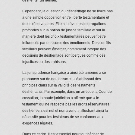
déshériter un héritier.
Cependant, la question du déshéritage ne se limite pas
à une simple opposition entre liberté testamentaire et
droits réservataires. Elle soulève des interrogations
profondes sur la notion de justice familiale et sur la
manière dont les choix testamentaires peuvent être
influencés par des contextes émotionnels. Des conflits
familiaux peuvent émerger, notamment lorsque des
décisions de déshéritage sont perçues comme des
injustices ou des trahisons.
La jurisprudence française a ainsi été amenée à se
prononcer sur de nombreux cas, établissant des
principes clairs sur
la validité des testaments
déshéritants. Par exemple, dans un arrêt de la Cour de
cassation, la haute juridiction a affirmé que « le
testament qui ne respecte pas les droits réservataires
des héritiers est nul et non avenu », illustrant ainsi la
nécessité pour les testateurs de se conformer aux
exigences légales.
Dans ce cadre, il est essentiel pour tout héritier de