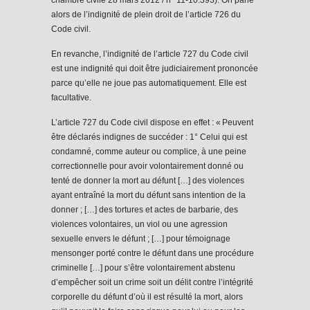
alors de l’indignité de plein droit de l’article 726 du
Code civil.
En revanche, l’indignité de l’article 727 du Code civil
est une indignité qui doit être judiciairement prononcée
parce qu’elle ne joue pas automatiquement. Elle est
facultative.
L’article 727 du Code civil dispose en effet : « Peuvent
être déclarés indignes de succéder : 1° Celui qui est
condamné, comme auteur ou complice, à une peine
correctionnelle pour avoir volontairement donné ou
tenté de donner la mort au défunt […] des violences
ayant entraîné la mort du défunt sans intention de la
donner ; […] des tortures et actes de barbarie, des
violences volontaires, un viol ou une agression
sexuelle envers le défunt ; […] pour témoignage
mensonger porté contre le défunt dans une procédure
criminelle […] pour s’être volontairement abstenu
d’empêcher soit un crime soit un délit contre l’intégrité
corporelle du défunt d’où il est résulté la mort, alors