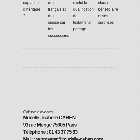
captation
droit
exclut la
clause
d’héritage
français et
qualification
bénéficiaire
?
droit
de
et ses
suisse sur
testament-
surprises
les
partage
successions
Cabinet d'avocats
Murielle - Isabelle CAHEN
93 rue Monge 75005 Paris
Téléphone : 01 43 37 75 63
Mail :
webmaster@murielle-cahen.com